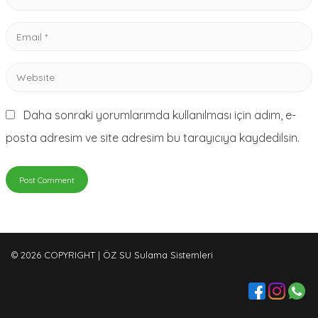
*
Email
*
Website
Daha sonraki yorumlarımda kullanılması için adım, e-
posta adresim ve site adresim bu tarayıcıya kaydedilsin.
© 2026 COPYRIGHT | ÖZ SU Sulama Sistemleri‎‎ ‎ ‎ ‎ ‎ ‎ ‎‎ ‎ ‎ ‎ ‎ ‎ ‎ ‎ ‎ ‎ ‎ ‎ ‎ ‎ ‎ ‎ ‎ ‎ ‎ ‎ ‎ ‎ ‎ ‎ ‎ ‎ ‎ ‎
‎ ‎ ‎ ‎ ‎ ‎ ‎ ‎ ‎ ‎ ‎ ‎ ‎ ‎ ‎ ‎ ‎ ‎ ‎ ‎ ‎ ‎ ‎ ‎ ‎ ‎ ‎ ‎ ‎ ‎ ‎ ‎ ‎ ‎ ‎ ‎ ‎ ‎ ‎ ‎ ‎ ‎ ‎ ‎ ‎ ‎ ‎ ‎ ‎ ‎ ‎ ‎ ‎ ‎ ‎ ‎ ‎ ‎ ‎ ‎ ‎ ‎ ‎ ‎ ‎ ‎ ‎ ‎ ‎ ‎ ‎ ‎ ‎ ‎ ‎ ‎ ‎ ‎ ‎ ‎ ‎ ‎ ‎ ‎ ‎ ‎ ‎ ‎ ‎ ‎ ‎ ‎ ‎ ‎ ‎ ‎ ‎ ‎ ‎ ‎ ‎ ‎ ‎ ‎ ‎
‎ ‎ ‎ ‎ ‎ ‎ ‎ ‎ ‎ ‎ ‎ ‎ ‎ ‎ ‎ ‎ ‎ ‎ ‎ ‎ ‎ ‎ ‎ ‎ ‎ ‎ ‎ ‎ ‎ ‎ ‎ ‎ ‎ ‎ ‎ ‎ ‎ ‎ ‎ ‎ ‎ ‎ ‎ ‎ ‎ ‎ ‎ ‎ ‎ ‎ ‎ ‎ ‎ ‎ ‎‎ ‎ ‎ ‎ ‎ ‎ ‎ ‎ ‎ ‎ ‎ ‎ ‎ ‎ ‎ ‎ ‎ ‎ ‎ ‎ ‎ ‎ ‎ ‎ ‎ ‎ ‎ ‎ ‎