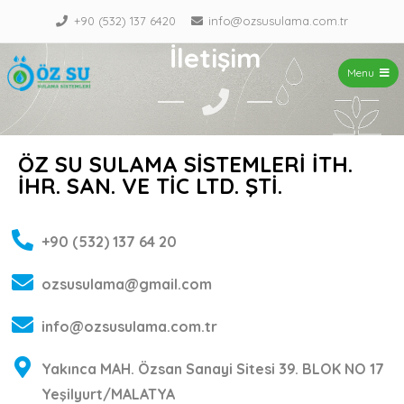
+90 (532) 137 6420
info@ozsusulama.com.tr
İletişim
Menu
ÖZ SU – Sulama Sistemleri
ÖZ SU SULAMA SİSTEMLERİ İTH.
İHR. SAN. VE TİC LTD. ŞTİ.
+90 (532) 137 64 20
ozsusulama@gmail.com
info@ozsusulama.com.tr
Yakınca MAH. Özsan Sanayi Sitesi 39. BLOK NO 17
Yeşilyurt/MALATYA