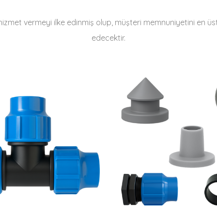
iyi hizmet vermeyi ilke edinmiş olup, müşteri memnuniyetini e
edecektir.