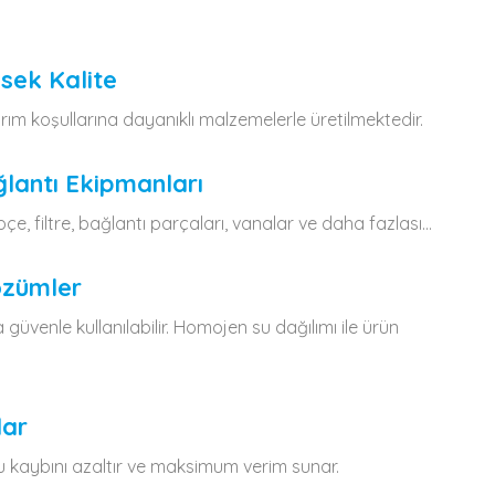
ksek Kalite
arım koşullarına dayanıklı malzemelerle üretilmektedir.
ğlantı Ekipmanları
lepçe, filtre, bağlantı parçaları, vanalar ve daha fazlası…
özümler
 güvenle kullanılabilir. Homojen su dağılımı ile ürün
lar
su kaybını azaltır ve maksimum verim sunar.