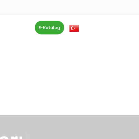
er
İletişim
E-Katalog
Malatya ve çevre illerde hizmet vermektedir.