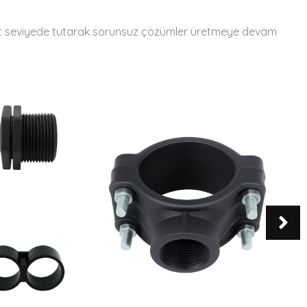
n üst seviyede tutarak sorunsuz çözümler üretmeye devam