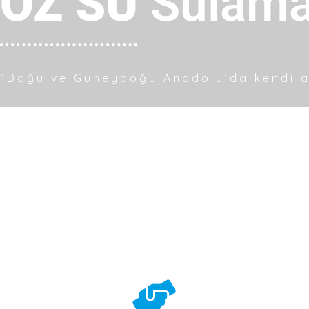
ÖZ SU
Sul
|
“Doğu ve Güneydoğu Anadolu’da kendi al