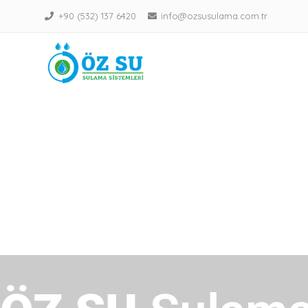
+90 (532) 137 6420
info@ozsusulama.com.tr
ÖZ SU – Sulama Sistemleri
ÖZ SU Sulama Sistemleri tarımsal sul