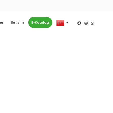
er
İletişim
E-Katalog
Facebook
Instagram
WhatsApp
Malatya ve çevre illerde hizmet vermektedir.