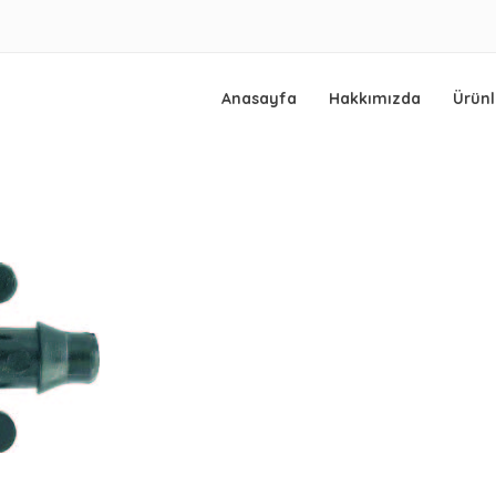
Anasayfa
Hakkımızda
Ürünl
ama, yağmurlama, damlama, fıskiye ve yedek parça üretimi konularında 