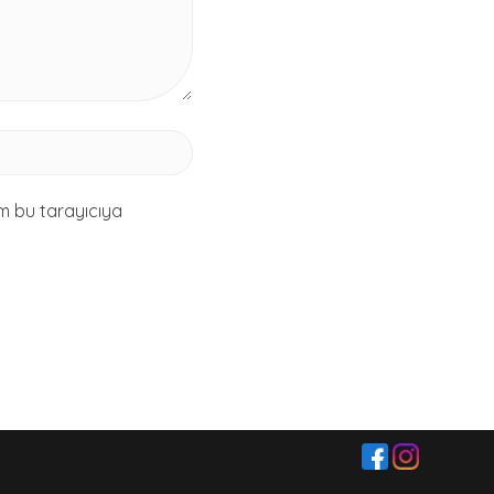
m bu tarayıcıya
 ‎ ‎ ‎ ‎ ‎ ‎ ‎ ‎ ‎ ‎ ‎ ‎ ‎ ‎ ‎ ‎ ‎ ‎ ‎ ‎ ‎ ‎ ‎ ‎ ‎ ‎ ‎ ‎ ‎ ‎ ‎ ‎ ‎ ‎ ‎ ‎ ‎ ‎ ‎ ‎‎ ‎ ‎ ‎ ‎ ‎ ‎ ‎ ‎ ‎ ‎ ‎ ‎ ‎ ‎ ‎ ‎ ‎ ‎ ‎ ‎ ‎ ‎ ‎ ‎ ‎ ‎ ‎ ‎