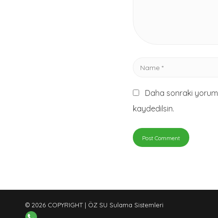
Name
*
Daha sonraki yorumla
kaydedilsin.
© 2026 COPYRIGHT | ÖZ SU Sulama Sistemleri‎‎ ‎ ‎ ‎ ‎ ‎ ‎‎ ‎ ‎ ‎ ‎ ‎ ‎ ‎ ‎ ‎ ‎ ‎ ‎ ‎ ‎ ‎ ‎ ‎ ‎ ‎ ‎ ‎ ‎ ‎ ‎ ‎ ‎ ‎ ‎ ‎ ‎ ‎ ‎ ‎ ‎ ‎ ‎ ‎ ‎ ‎ ‎ ‎ ‎ ‎ ‎ ‎ ‎ ‎ ‎ ‎ ‎ ‎ ‎ ‎ 