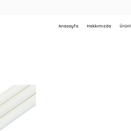
Anasayfa
Hakkımızda
Ürünl
ama, yağmurlama, damlama, fıskiye ve yedek parça üretimi konularında 