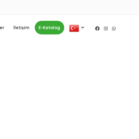
er
İletişim
E-Katalog
Facebook
Instagram
WhatsApp
Malatya ve çevre illerde hizmet vermektedir.