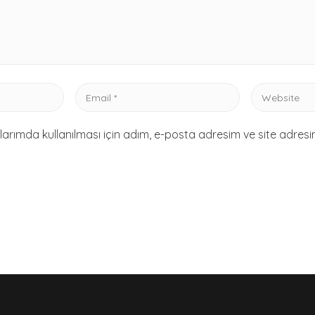
Email
Website
*
rımda kullanılması için adım, e-posta adresim ve site adresi
‎ ‎ ‎ ‎ ‎ ‎ ‎ ‎ ‎ ‎ ‎ ‎ ‎ ‎ ‎ ‎ ‎ ‎ ‎ ‎ ‎ ‎ ‎ ‎ ‎ ‎ ‎ ‎ ‎ ‎ ‎ ‎ ‎ ‎ ‎ ‎ ‎ ‎ ‎ ‎ ‎ ‎ ‎ ‎ ‎ ‎ ‎ ‎ ‎ ‎ ‎ ‎ ‎ ‎ ‎ ‎ ‎ ‎ ‎ ‎ ‎ ‎ ‎ ‎ ‎ ‎ ‎ ‎ ‎ ‎ ‎ ‎ ‎ ‎ ‎ ‎ ‎ ‎ ‎ ‎ ‎ ‎ ‎ ‎ ‎ ‎ ‎ ‎ ‎ ‎ ‎ ‎ ‎ ‎