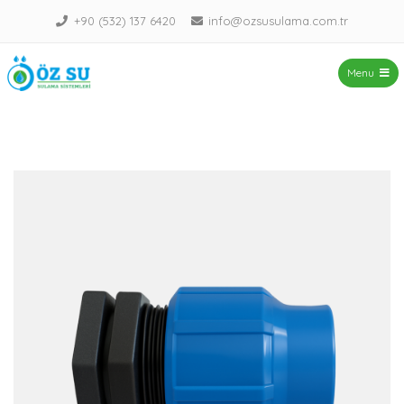
+90 (532) 137 6420
info@ozsusulama.com.tr
Menu
ÖZ SU – Sulama Sistemleri