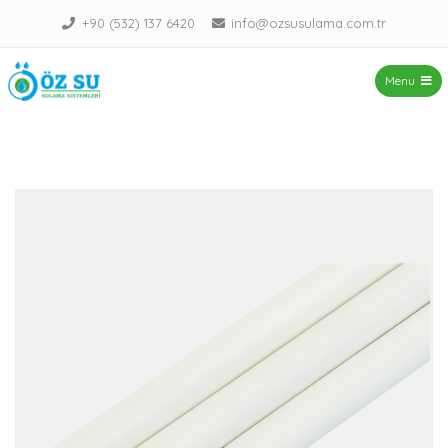
+90 (532) 137 6420
info@ozsusulama.com.tr
Menu
ÖZ SU – Sulama Sistemleri