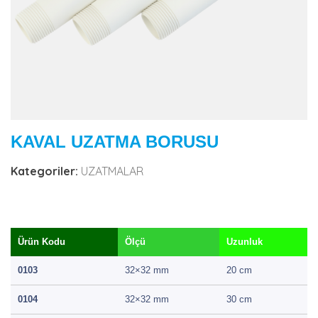
KAVAL UZATMA BORUSU
Kategoriler:
UZATMALAR
Ürün Kodu
Ölçü
Uzunluk
0103
32×32 mm
20 cm
0104
32×32 mm
30 cm